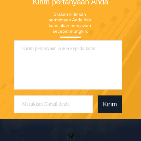
Kirim pertanyaan Anda
Silakan kirimkan 
permintaan Anda dan 
kami akan menjawab 
secepat mungkin.
Kirim