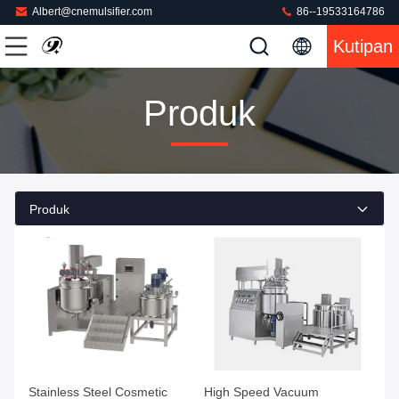
Albert@cnemulsifier.com
86--19533164786
Kutipan
Produk
Produk
Stainless Steel Cosmetic
High Speed Vacuum