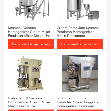
Kosmetik Vacuum
Cream Paste Jam Kosmetik
Homogenizer Cream Mixer
Peralatan Homogenisasi
Emulsifier Mixer Mesin Untuk
Mesin Pencampur
Lotion Krim Wajah
Homogenisasi Vakum
Dapatkan Harga Terbaik
Dapatkan Harga Terbaik
Hydraulic Lift Vacuum
5L 10L 20L 30L Lab
Homogenizer Cream Mixer
Emulsifier Shear Tinggi Dan
Mayonese Sauce
Homogenizer Homogen
Homogenizer Mixer